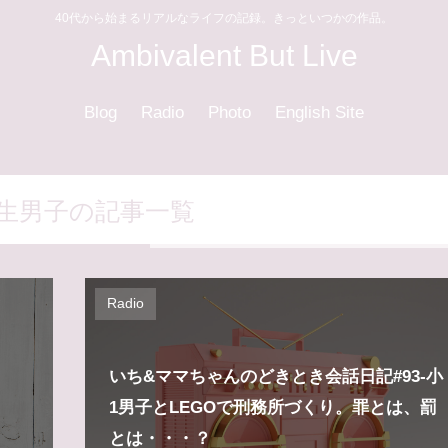
40代から始まるリアルなライフの記録。きっといつかの作品。
Ambivalent But Live
Blog
Radio
Photo
English Site
生男子の記事一覧
Radio
いち&ママちゃんのどきとき会話日記#93-小
1男子とLEGOで刑務所づくり。罪とは、罰
とは・・・？