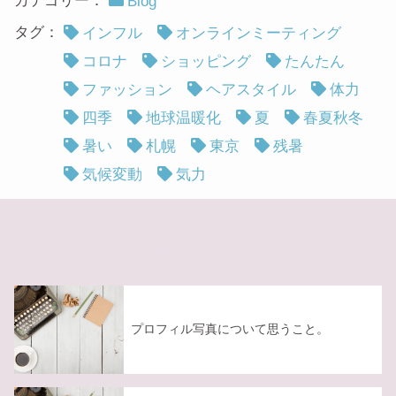
カテゴリー：
Blog
タグ：
インフル
オンラインミーティング
コロナ
ショッピング
たんたん
ファッション
ヘアスタイル
体力
四季
地球温暖化
夏
春夏秋冬
暑い
札幌
東京
残暑
気候変動
気力
関連記事
プロフィル写真について思うこと。