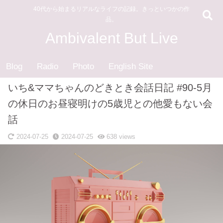
40代から始まるリアルなライフの記録。きっといつかの作
品。
Ambivalent But Live
Blog
Radio
Photo
English Site
いち&ママちゃんのどきとき会話日記 #90-5月
の休日のお昼寝明けの5歳児との他愛もない会
話
2024-07-25
2024-07-25
638
views