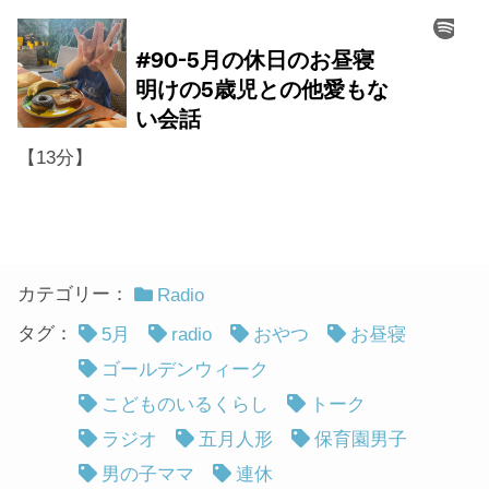
【13分】
カテゴリー：
Radio
タグ：
5月
radio
おやつ
お昼寝
ゴールデンウィーク
こどものいるくらし
トーク
ラジオ
五月人形
保育園男子
男の子ママ
連休